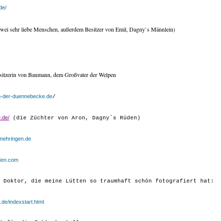
de/
zwei sehr liebe Menschen, außerdem Besitzer von Emil, Dagny`s Männlein)
sitzerin von Baumann, dem Großvater der Welpen
-der-duennebecke.de
/
.de/
(die Züchter von Aron, Dagny`s Rüden)
mehringen.de
den.com
 Doktor, die meine Lütten so traumhaft schön fotografiert hat:
ne.de/indexstart.html