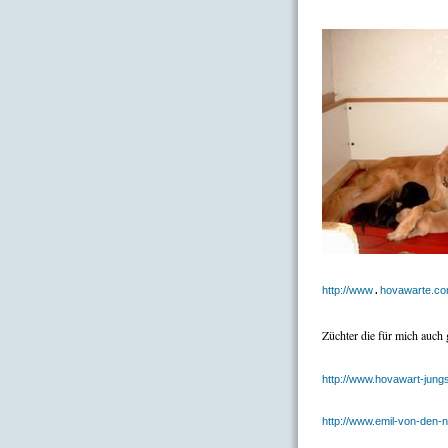
http://www
hovawarte.c
.
Züchter die für mich auch 
http://www.hovawart-jung
http://www.emil-von-den-