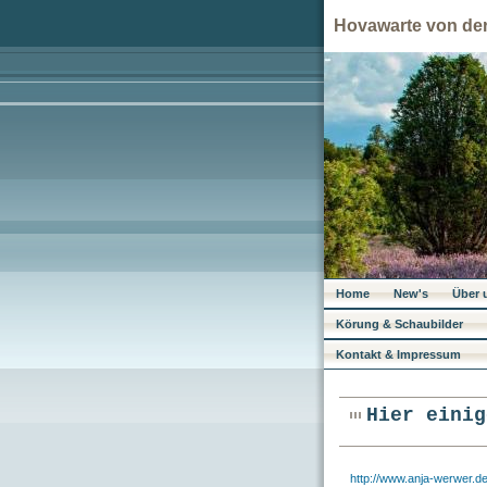
Hovawarte von de
Home
New's
Über 
Körung & Schaubilder
Kontakt & Impressum
Hier einig
http://
www.anja-werwer.d