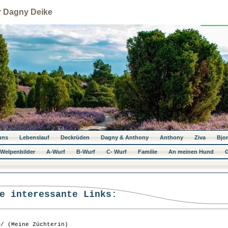
r Dagny Deike
uns
Lebenslauf
Deckrüden
Dagny & Anthony
Anthony
Ziva
Bjo
Welpenbilder
A-Wurf
B-Wurf
C- Wurf
Familie
An meinen Hund
G
e interessante Links:
e
/ (Meine Züchterin)