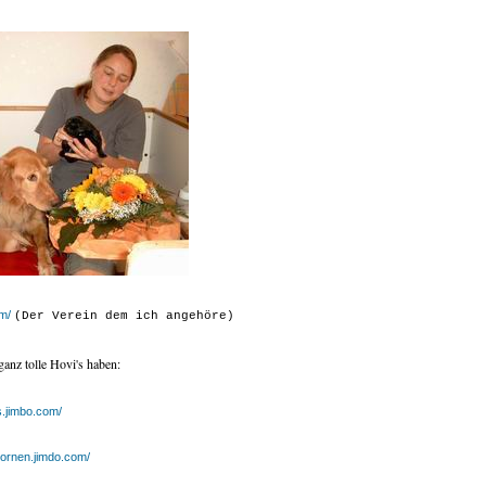
om/
(Der Verein dem ich angehöre)
ganz tolle Hovi's haben:
s.jimbo.com/
nornen.jimdo.com/