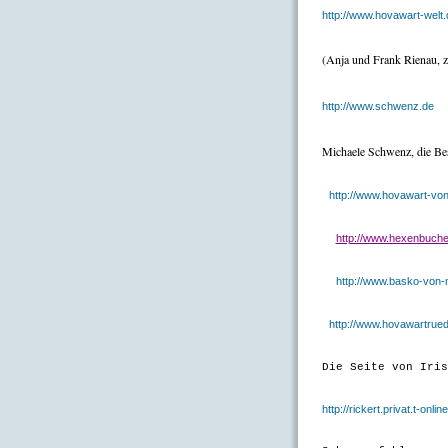
http://www.hovawart-welt.
(Anja und Frank Rienau, 
http://www.schwenz.de
Michaele Schwenz, die Be
http://
www.hovawart-von
http://www.hexenbuche
http://www.basko-von-
http://www.hovawartrue
Die Seite von Iris
http://rickert.privat.t-onli